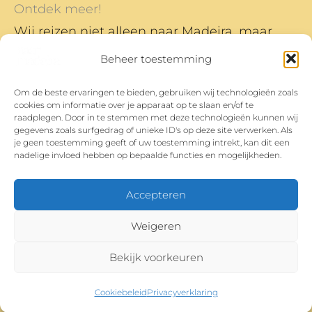
Ontdek meer!
Wij reizen niet alleen naar Madeira, maar
naar nog veel meer plekken en daar
Beheer toestemming
schrijven we ook over.
Om de beste ervaringen te bieden, gebruiken wij technologieën zoals
Dit is ons reisblog
cookies om informatie over je apparaat op te slaan en/of te
Heb je vragen, opmerkingen of tips? Je kan
raadplegen. Door in te stemmen met deze technologieën kunnen wij
gegevens zoals surfgedrag of unieke ID's op deze site verwerken. Als
ons bereiken op
hoi@waarzijnze.nl
je geen toestemming geeft of uw toestemming intrekt, kan dit een
nadelige invloed hebben op bepaalde functies en mogelijkheden.
Sardinië
|
Lissabon
Accepteren
Weigeren
Bekijk voorkeuren
Copyright © 2026 Naar Madeira | Onderdeel van en
gemaakt door
waarzijnze.nl
Cookiebeleid
Privacyverklaring