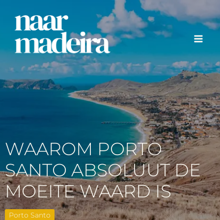
Ga
naar
de
inhoud
WAAROM PORTO
SANTO ABSOLUUT DE
MOEITE WAARD IS
Porto Santo