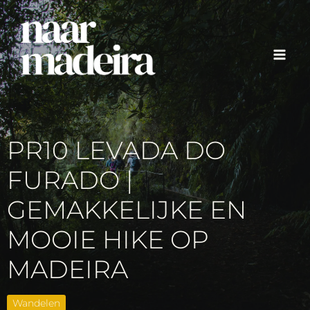
Ga
naar
de
inhoud
PR10 LEVADA DO
FURADO |
GEMAKKELIJKE EN
MOOIE HIKE OP
MADEIRA
Wandelen