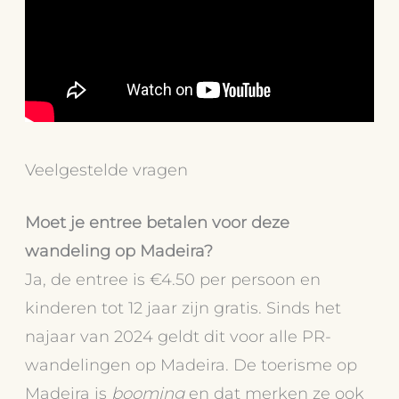
Veelgestelde vragen
Moet je entree betalen voor deze
wandeling op Madeira?
Ja, de entree is €4.50 per persoon en
kinderen tot 12 jaar zijn gratis. Sinds het
najaar van 2024 geldt dit voor alle PR-
wandelingen op Madeira. De toerisme op
Madeira is
booming
en dat merken ze ook