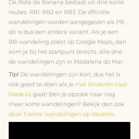
De Rota da Banana bestaat uit drie korte
routes: RB1, RB2 en RB3. De officiële
wandelingen worden aangegeven als PR,
dit is dus een andere variant. Als je een
RB-wandeling zoekt op Google Maps, dan
kom je bij het startpunt terecht. Alle drie
de wandelingen zijn in Madalena do Mar.
Tip!
De wandelingen zijn kort, dus het is
ook goed te doen als je
met kinderen naar
Madeira
gaat! Ben je opzoek naar nog
meer korte wandelingen? Bekijk dan ook
deze 5 korte wandelingen op Madeira
.