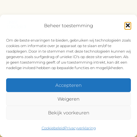
Beheer toestemming
Om de beste ervaringen te bieden, gebruiken wij technologieën zoals
cookies om informatie over je apparaat op te slaan en/of te
raadplegen. Door in te stemmen met deze technologieën kunnen wij
gegevens zoals surfgedrag of unieke ID's op deze site verwerken. Als
je geen toestemming geeft of uw toestemming intrekt, kan dit een
nadelige invloed hebben op bepaalde functies en mogelijkheden.
Over ons
Naar Madeira
Accepteren
Op Naar Madeira delen we onze reistips die
Weigeren
je nodig hebt. Van het openbaar vervoer tot
de mooiste hotels, maar ook onze eigen
Bekijk voorkeuren
ervaringen met leuke activiteiten op
Cookiebeleid
Privacyverklaring
Madeira. Het is een combinatie van een