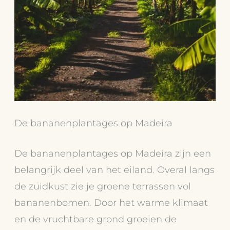
De bananenplantages op Madeira
De bananenplantages op Madeira zijn een
belangrijk deel van het eiland. Overal langs
de zuidkust zie je groene terrassen vol
bananenbomen. Door het warme klimaat
en de vruchtbare grond groeien de