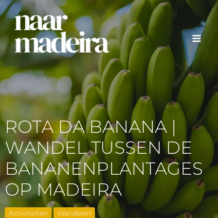
Ga
naar
de
inhoud
ROTA DA BANANA |
WANDEL TUSSEN DE
BANANENPLANTAGES
OP MADEIRA
Activiteiten
Wandelen