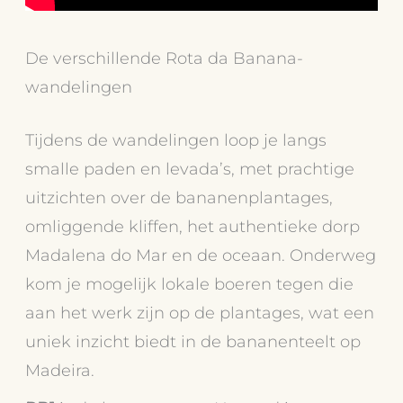
De verschillende Rota da Banana-
wandelingen
Tijdens de wandelingen loop je langs
smalle paden en levada’s, met prachtige
uitzichten over de bananenplantages,
omliggende kliffen, het authentieke dorp
Madalena do Mar en de oceaan. Onderweg
kom je mogelijk lokale boeren tegen die
aan het werk zijn op de plantages, wat een
uniek inzicht biedt in de bananenteelt op
Madeira.