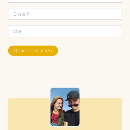
E-
mail*
Site