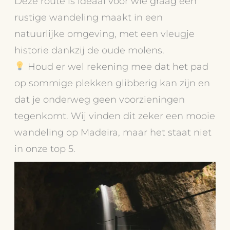
Deze route is ideaal voor wie graag een
rustige wandeling maakt in een
natuurlijke omgeving, met een vleugje
historie dankzij de oude molens.
Houd er wel rekening mee dat het pad
op sommige plekken glibberig kan zijn en
dat je onderweg geen voorzieningen
tegenkomt. Wij vinden dit zeker een mooie
wandeling op Madeira, maar het staat niet
in onze top 5.