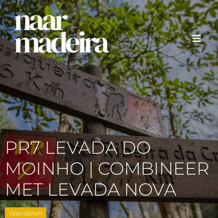
Ga
naar
de
inhoud
PR7 LEVADA DO
MOINHO | COMBINEER
MET LEVADA NOVA
Wandelen