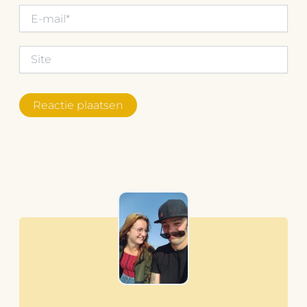
E-
mail*
Site