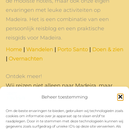
de mooiste hotels, maar ook onze eigen
ervaringen met leuke activiteiten op
Madeira. Het is een combinatie van een
persoonlijk reisblog en een praktische
reisgids voor Madeira.
Home
|
Wandelen
|
Porto Santo
|
Doen & zien
|
Overnachten
Ontdek meer!
Wij reizen niet alleen naar Madeira, maar
naar nog veel meer plekken en daar
Beheer toestemming
schrijven we ook over.
Om de beste ervaringen te bieden, gebruiken wij technologieën zoals
Dit is ons reisblog
cookies om informatie over je apparaat op te slaan en/of te
raadplegen. Door in te stemmen met deze technologieën kunnen wij
Heb je vragen, opmerkingen of tips? Je kan
gegevens zoals surfgedrag of unieke ID's op deze site verwerken. Als