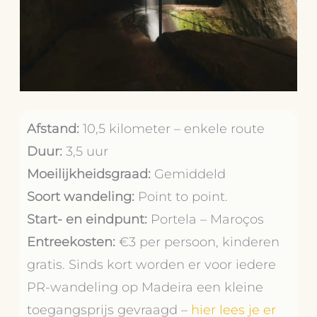
Afstand:
10,5 kilometer – enkele route
Duur:
3,5 uur
Moeilijkheidsgraad:
Gemiddeld
Soort wandeling:
Point to point.
Start- en eindpunt:
Portela – Maroços
Entreekosten:
€3 per persoon, kinderen
gratis. Sinds kort worden er voor iedere
PR-wandeling op Madeira een kleine
toegangsprijs gevraagd –
hier lees je er