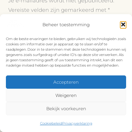
Je e-mailadres wordt niet gepubliceerd.
Vereiste velden zijn gemarkeerd met
*
Beheer toestemming
Typ
hier...
Om de beste ervaringen te bieden, gebruiken wij technologieën zoals
cookies om informatie over je apparaat op te slaan en/of te
raadplegen. Door in te stemmen met deze technologieën kunnen wij
gegevens zoals surfgedrag of unieke ID's op deze site verwerken. Als
je geen toestemming geeft of uw toestemming intrekt, kan dit een
nadelige invloed hebben op bepaalde functies en mogelijkheden.
Accepteren
Weigeren
Naam*
Bekijk voorkeuren
E-
Cookiebeleid
Privacyverklaring
mail*