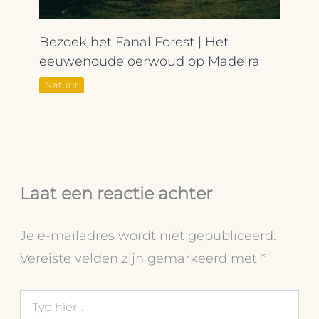
Bezoek het Fanal Forest | Het
eeuwenoude oerwoud op Madeira
Natuur
Laat een reactie achter
Je e-mailadres wordt niet gepubliceerd.
Vereiste velden zijn gemarkeerd met
*
Typ
hier...