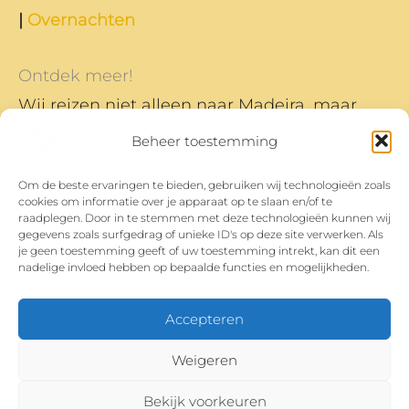
|
Overnachten
Ontdek meer!
Wij reizen niet alleen naar Madeira, maar
naar nog veel meer plekken en daar
Beheer toestemming
schrijven we ook over.
Om de beste ervaringen te bieden, gebruiken wij technologieën zoals
Dit is ons reisblog
cookies om informatie over je apparaat op te slaan en/of te
Heb je vragen, opmerkingen of tips? Je kan
raadplegen. Door in te stemmen met deze technologieën kunnen wij
gegevens zoals surfgedrag of unieke ID's op deze site verwerken. Als
ons bereiken op
hoi@waarzijnze.nl
je geen toestemming geeft of uw toestemming intrekt, kan dit een
nadelige invloed hebben op bepaalde functies en mogelijkheden.
Sardinië
|
Lissabon
Accepteren
Weigeren
Bekijk voorkeuren