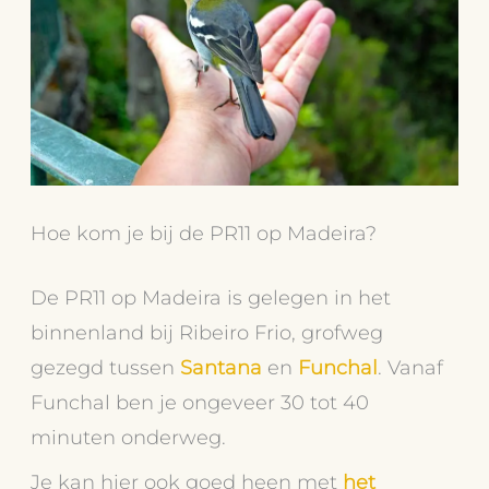
Hoe kom je bij de PR11 op Madeira?
De PR11 op Madeira is gelegen in het
binnenland bij Ribeiro Frio, grofweg
gezegd tussen
Santana
en
Funchal
. Vanaf
Funchal ben je ongeveer 30 tot 40
minuten onderweg.
Je kan hier ook goed heen met
het