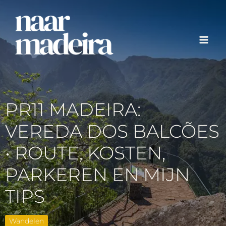
Ga
naar
de
inhoud
PR11 MADEIRA:
VEREDA DOS BALCÕES
• ROUTE, KOSTEN,
PARKEREN EN MIJN
TIPS
Wandelen