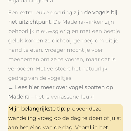
Fajã da Nogueira.
Een extra leuke ervaring zijn
de vogels bij
het uitzichtpunt
. De Madeira-vinken zijn
behoorlijk nieuwsgierig en met een beetje
geluk komen ze dichtbij genoeg om uit je
hand te eten. Vroeger mocht je voer
meenemen om ze te voeren, maar dat is
verboden. Het verstoort het natuurlijk
gedrag van de vogeltjes.
→
Lees hier meer over vogel spotten op
Madeira
– het is verrassend leuk!
Mijn belangrijkste tip:
probeer deze
wandeling vroeg op de dag te doen of juist
aan het eind van de dag. Vooral in het