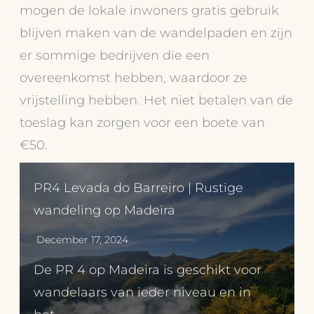
mogen de lokale inwoners gratis gebruik
blijven maken van de wandelpaden en zijn
er sommige bedrijven die een
overeenkomst hebben, waardoor ze
vrijstelling hebben. Het niet betalen van de
toeslag kan zorgen voor een boete van
€50.
PR4 Levada do Barreiro | Rustige
wandeling op Madeira
December 17, 2024
De PR 4 op Madeira is geschikt voor
wandelaars van ieder niveau en in