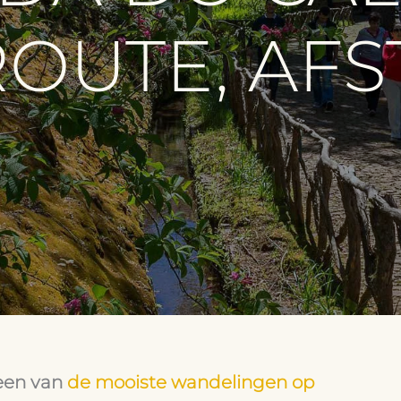
ROUTE, AF
 een van
de mooiste wandelingen op