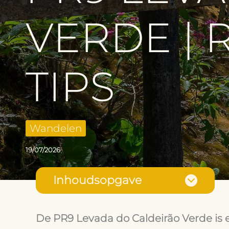
VERDE | 
TIPS
Wandelen
19/07/2026
Inhoudsopgave
De PR9 Levada do Caldeirão Verde is