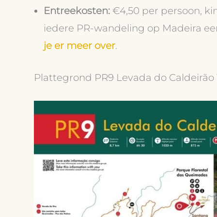
Entreekosten:
€4,50 per persoon, ki
iedere PR-wandeling op Madeira ee
je er meer over
.
Plattegrond PR9 Levada do Caldeirão