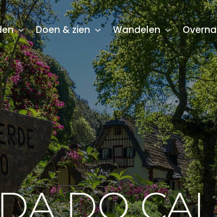
den
Doen & zien
Wandelen
Overna
ADA DO CA