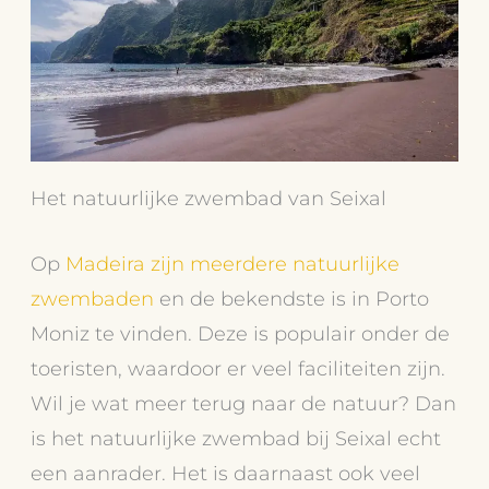
Het natuurlijke zwembad van Seixal
Op
Madeira zijn meerdere natuurlijke
zwembaden
en de bekendste is in Porto
Moniz te vinden. Deze is populair onder de
toeristen, waardoor er veel faciliteiten zijn.
Wil je wat meer terug naar de natuur? Dan
is het natuurlijke zwembad bij Seixal echt
een aanrader. Het is daarnaast ook veel