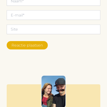
E-
mail*
Site