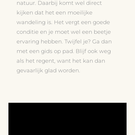
natuur. Daarbij komt wel direct
kijken dat het een moeilijke
wandeling is. Het vergt een goede
conditie en je moet wel een beetje
ervaring hebben. Twijfel je? Ga dan
met een gids op pad. Blijf ook weg
als het regent, want het kan dan
gevaarlijk glad worden.