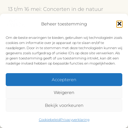
13 t/m 16 mei: Concerten in de natuur
Beheer toestemming
Tijdens het Bloemenfestival worden ook
een aantal bijzondere concerten
Om de beste ervaringen te bieden, gebruiken wij technologieën zoals
cookies om informatie over je apparaat op te slaan en/of te
georganiseerd op unieke locaties. Vaak
raadplegen. Door in te stemmen met deze technologieën kunnen wij
vinden ze plaats midden in de natuur of op
gegevens zoals surfgedrag of unieke ID's op deze site verwerken. Als
je geen toestemming geeft of uw toestemming intrekt, kan dit een
bijzondere uitzichtpunten, waardoor
nadelige invloed hebben op bepaalde functies en mogelijkheden.
muziek en landschap prachtig
Accepteren
samenkomen.
Wat zie je?
Weigeren
Bekijk voorkeuren
Akoestische concerten.
Cookiebeleid
Privacyverklaring
Bijzondere locaties.