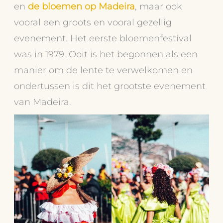
en
de bloemen op Madeira
, maar ook
vooral een groots en vooral gezellig
evenement. Het eerste bloemenfestival
was in 1979. Ooit is het begonnen als een
manier om de lente te verwelkomen en
ondertussen is dit het grootste evenement
van Madeira.