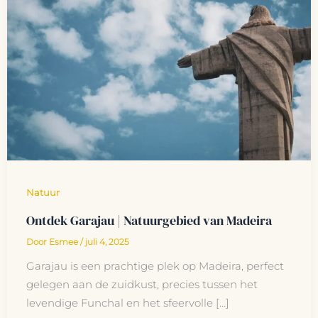
Natuur
Ontdek Garajau | Natuurgebied van Madeira
Door
Esmee
/
juli 4, 2025
Garajau is een prachtige plek op Madeira, perfect
gelegen aan de zuidkust, precies tussen het
levendige Funchal en het sfeervolle […]