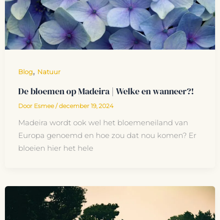
,
Blog
Natuur
De bloemen op Madeira | Welke en wanneer?!
Door
Esmee
/
december 19, 2024
Madeira wordt ook wel het bloemeneiland van
Europa genoemd en hoe zou dat nou komen? Er
bloeien hier het hele