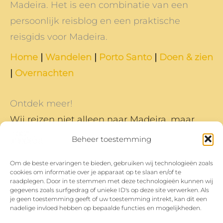
Madeira. Het is een combinatie van een
persoonlijk reisblog en een praktische
reisgids voor Madeira.
Home
|
Wandelen
|
Porto Santo
|
Doen & zien
|
Overnachten
Ontdek meer!
Wij reizen niet alleen naar Madeira, maar
naar nog veel meer plekken en daar
Beheer toestemming
schrijven we ook over.
Om de beste ervaringen te bieden, gebruiken wij technologieën zoals
Dit is ons reisblog
cookies om informatie over je apparaat op te slaan en/of te
Heb je vragen, opmerkingen of tips? Je kan
raadplegen. Door in te stemmen met deze technologieën kunnen wij
gegevens zoals surfgedrag of unieke ID's op deze site verwerken. Als
ons bereiken op
hoi@waarzijnze.nl
je geen toestemming geeft of uw toestemming intrekt, kan dit een
nadelige invloed hebben op bepaalde functies en mogelijkheden.
Sardinië
|
Lissabon