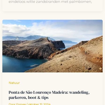
eindeloos witte zandstranden met palmbomen,
Natuur
Ponta de São Lourenço Madeira: wandeling,
parkeren, boot & tips
Door
Esmee
/
oktober 31, 2024