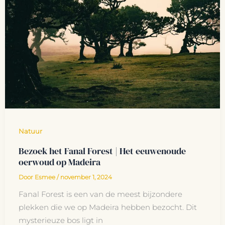
Natuur
Bezoek het Fanal Forest | Het eeuwenoude
oerwoud op Madeira
Door
Esmee
/
november 1, 2024
Fanal Forest is een van de meest bijzondere
plekken die we op Madeira hebben bezocht. Dit
mysterieuze bos ligt in