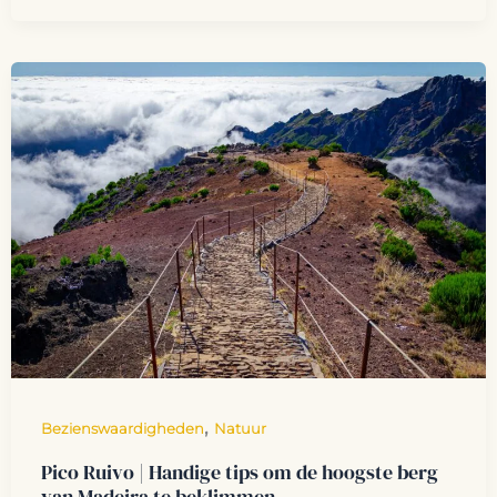
,
Bezienswaardigheden
Natuur
Pico Ruivo | Handige tips om de hoogste berg
van Madeira te beklimmen