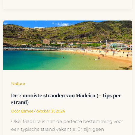
Natuur
De 7 mooiste stranden van Madeira (+ tips per
strand)
Door
Esmee
/
oktober 31, 2024
Oké, Madeira is niet de perfecte bestemming voor
een typische strand vakantie. Er zijn geen