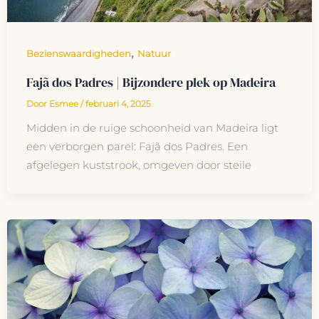
,
Bezienswaardigheden
Natuur
Fajã dos Padres | Bijzondere plek op Madeira
Door
Esmee
/
februari 4, 2025
Midden in de ruige schoonheid van Madeira ligt
een verborgen parel: Fajã dos Padres. Een
afgelegen kuststrook, omgeven door steile