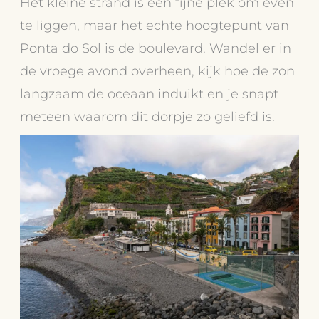
Het kleine strand is een fijne plek om even
te liggen, maar het echte hoogtepunt van
Ponta do Sol is de boulevard. Wandel er in
de vroege avond overheen, kijk hoe de zon
langzaam de oceaan induikt en je snapt
meteen waarom dit dorpje zo geliefd is.