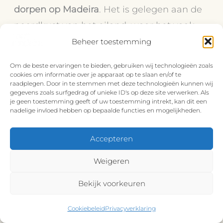
dorpen op Madeira
. Het is gelegen aan de
noordkust van het eiland, waar het vaak
een stuk rustiger is. Daarnaast heeft het
Beheer toestemming
een goede verbinding met Funchal en kan
Om de beste ervaringen te bieden, gebruiken wij technologieën zoals
je vanaf hier ook heel goed naar de andere
cookies om informatie over je apparaat op te slaan en/of te
raadplegen. Door in te stemmen met deze technologieën kunnen wij
leuke dorpen aan
de noordkust van
gegevens zoals surfgedrag of unieke ID's op deze site verwerken. Als
je geen toestemming geeft of uw toestemming intrekt, kan dit een
Madeira
.
nadelige invloed hebben op bepaalde functies en mogelijkheden.
Accepteren
Weigeren
Bekijk voorkeuren
Cookiebeleid
Privacyverklaring