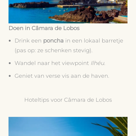
Doen in Câmara de Lobos
Drink een
poncha
in een lokaal barretje
(pas op: ze schenken stevig).
Wandel naar het viewpoint
Ilhéu
.
Geniet van verse vis aan de haven.
Hoteltips voor Câmara de Lobos