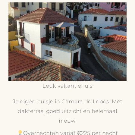
Leuk vakantiehuis
Je eigen huisje in Câmara do Lobos. Met
dakterras, goed uitzicht en helemaal
nieuw.
Overnachten vanaf €225 per nacht