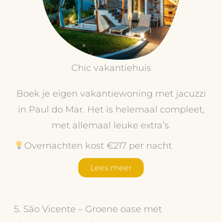
Chic vakantiehuis
Boek je eigen vakantiewoning met jacuzzi
in Paul do Mar. Het is helemaal compleet,
met allemaal leuke extra’s.
Overnachten kost €217 per nacht
Lees meer
5. São Vicente – Groene oase met