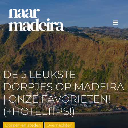
Ga
naar
de
inhoud
DE 5 LEUKSTE
DORPJES OP MADEIRA
| ONZE FAVORIETEN!
(+HOTELTIPS!)
Dorpen en steden
Overnachten