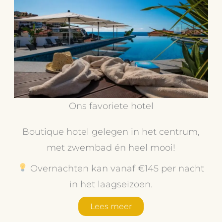
Ons favoriete hotel
Boutique hotel gelegen in het centrum,
met zwembad én heel mooi!
Overnachten kan vanaf €145 per nacht
in het laagseizoen.
Lees meer