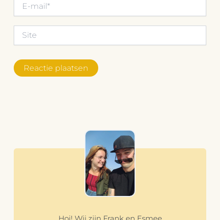
E-
mail*
Site
Hoi! Wij zijn Frank en Esmee