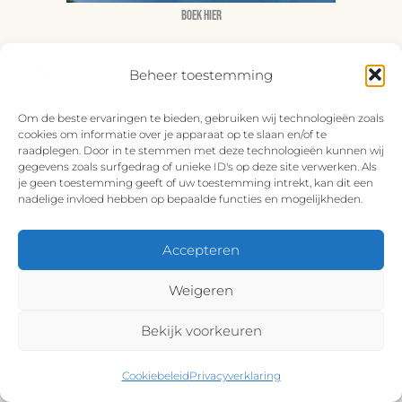
Boek hier
Wij hebben de mooiste plekjes op Madeira voor je
Beheer toestemming
op een rijtje gezet. Boek alleen het hotel of bekijk
een complete vakantie!
Om de beste ervaringen te bieden, gebruiken wij technologieën zoals
cookies om informatie over je apparaat op te slaan en/of te
Bekijk hier
raadplegen. Door in te stemmen met deze technologieën kunnen wij
gegevens zoals surfgedrag of unieke ID's op deze site verwerken. Als
je geen toestemming geeft of uw toestemming intrekt, kan dit een
nadelige invloed hebben op bepaalde functies en mogelijkheden.
Accepteren
Weigeren
Bekijk voorkeuren
Cookiebeleid
Privacyverklaring