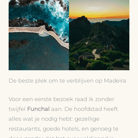
De beste plek om te verblijven op Madeira
Voor een eerste bezoek raad ik zonder
twijfel
Funchal
aan. De hoofdstad heeft
alles wat je nodig hebt: gezellige
restaurants, goede hotels, en genoeg te