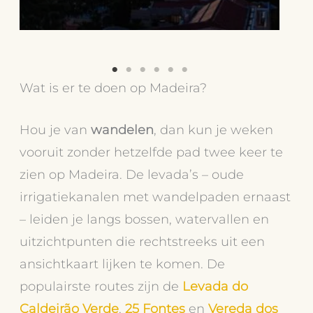
Wat is er te doen op Madeira?
Hou je van
wandelen
, dan kun je weken
vooruit zonder hetzelfde pad twee keer te
zien op Madeira. De levada’s – oude
irrigatiekanalen met wandelpaden ernaast
– leiden je langs bossen, watervallen en
uitzichtpunten die rechtstreeks uit een
ansichtkaart lijken te komen. De
populairste routes zijn de
Levada do
Caldeirão Verde
,
25 Fontes
en
Vereda dos